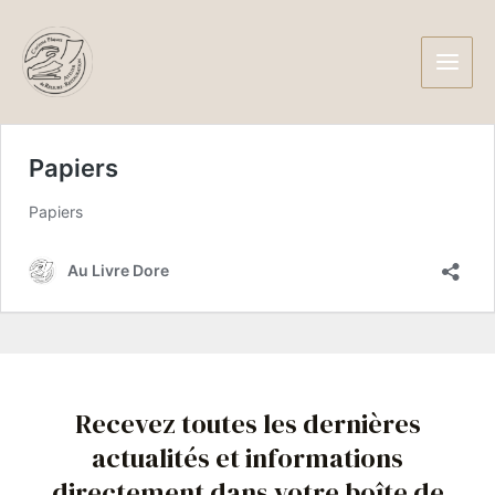
Aller
Instagram
Main
au
Men
contenu
Recevez toutes les dernières
actualités et informations
directement dans votre boîte de